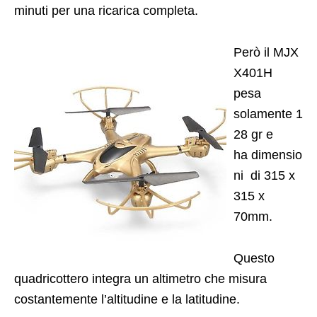
minuti per una ricarica completa.
Però
il
MJX
X401H
pesa
solamente 1
28 gr e
ha dimensio
ni di 315 x
315 x
70mm.
Questo
quadricottero integra un altimetro che misura
costantemente l’altitudine e la latitudine.