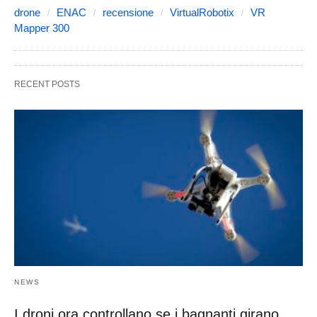
drone
ENAC
recensione
VirtualRobotix
VR
Mapper 300
RECENT POSTS
NEWS
I droni ora controllano se i bagnanti girano