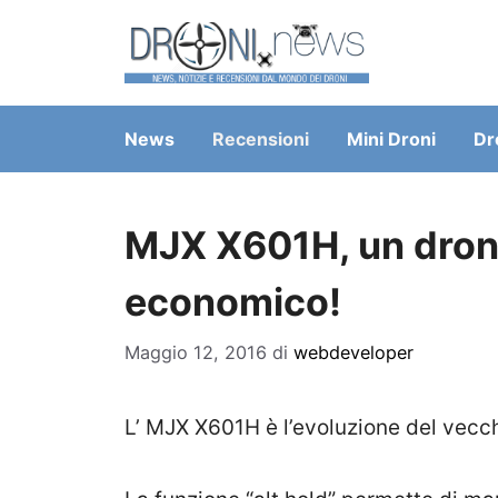
Vai
al
contenuto
News
Recensioni
Mini Droni
Dr
MJX X601H, un dro
economico!
Maggio 12, 2016
di
webdeveloper
L’ MJX X601H è l’evoluzione del vecc