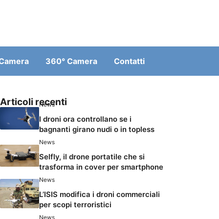
 Camera
360° Camera
Contatti
Articoli recenti
News
I droni ora controllano se i
bagnanti girano nudi o in topless
News
Selfly, il drone portatile che si
trasforma in cover per smartphone
News
L’ISIS modifica i droni commerciali
per scopi terroristici
News