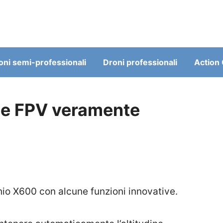
oni semi-professionali
Droni professionali
Action
ne FPV veramente
hio X600 con alcune funzioni innovative.